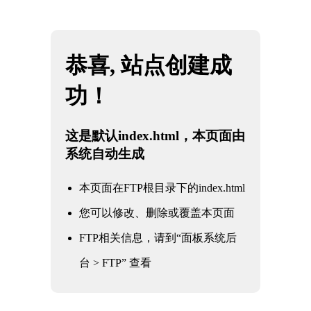
网站地图
西藏JBO官网|jbo电子竞技赛事平台
☰
石油
化工
电力
核电军工
水利水务
氧化铝
冶金钢铁
煤化工
船舶
水利水务