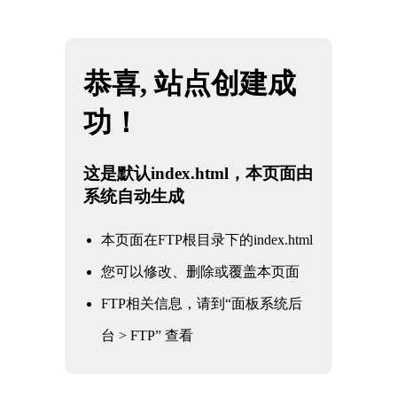
网站地图
西藏JBO官网|jbo电子竞技赛事平台
☰
石油
化工
电力
核电军工
水利水务
氧化铝
冶金钢铁
煤化工
船舶
煤化工